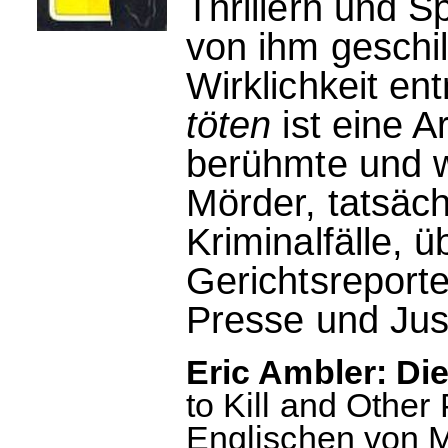
Thrillern und S
von ihm geschil
Wirklichkeit e
töten
ist eine A
berühmte und 
Mörder, tatsäc
Kriminalfälle, 
Gerichtsreporte
Presse und Just
Eric Ambler: Di
to Kill and Other
Englischen von M