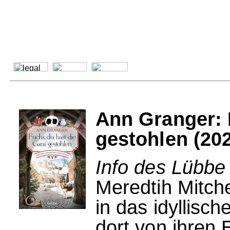
Ann Granger: 
gestohlen (20
Info des Lübbe
Meredtih Mitche
in das idyllisc
dort von ihren 