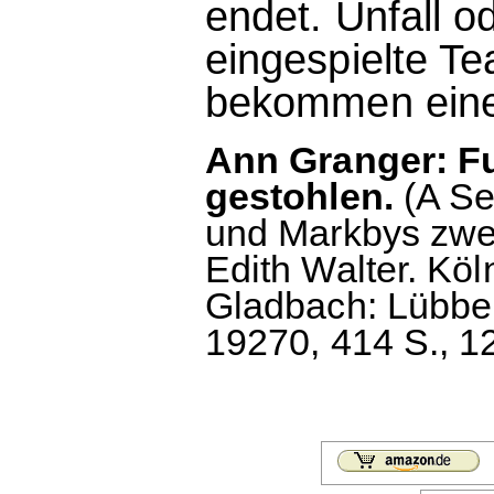
endet. Unfall 
eingespielte T
bekommen einen
Ann Granger: Fu
gestohlen.
(A Se
und Markbys zwei
Edith Walter. Köl
Gladbach: Lübbe
19270, 414 S., 1