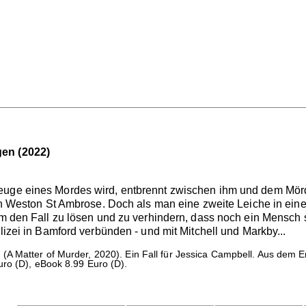
gen (2022)
euge eines Mordes wird, entbrennt zwischen ihm und dem Mörd
 in Weston St Ambrose. Doch als man eine zweite Leiche in eine
 um den Fall zu lösen und zu verhindern, dass noch ein Mensch
olizei in Bamford verbünden - und mit Mitchell und Markby...
.
(A Matter of Murder, 2020). Ein Fall für Jessica Campbell. Aus dem 
ro (D), eBook 8.99 Euro (D).