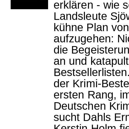
erklären - wie 
Landsleute Sjö
kühne Plan von
aufzugehen: Ni
die Begeisteru
an und katapult
Bestsellerliste
der Krimi-Beste
ersten Rang, im
Deutschen Krim
sucht Dahls Er
Kerstin Holm f