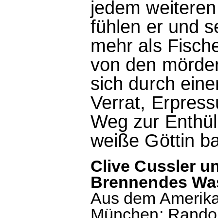
jedem weiteren 
fühlen er und 
mehr als Fisch
von den mörder
sich durch ein
Verrat, Erpres
Weg zur Enthül
weiße Göttin b
Clive Cussler 
Brennendes Was
Aus dem Amerika
München: Random 