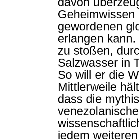
davon überzeugt
Geheimwissen e
gewordenen glo
erlangen kann. 
zu stoßen, dur
Salzwasser in 
So will er die 
Mittlerweile häl
dass die mythi
venezolanisch
wissenschaftlic
jedem weiteren 