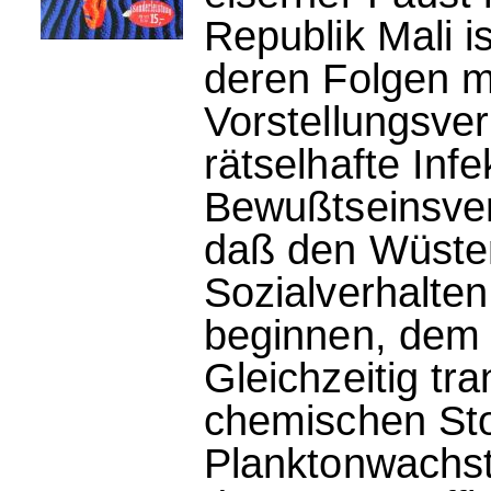
Republik Mali 
deren Folgen m
Vorstellungsve
rätselhafte Inf
Bewußtseinsver
daß den Wüste
Sozialverhalten
beginnen, dem 
Gleichzeitig tra
chemischen Sto
Planktonwachst