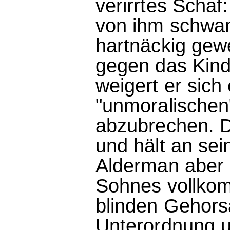
verirrtes Schaf
von ihm schwan
hartnäckig gewe
gegen das Kind
weigert er sich
"unmoralischen
abzubrechen. D
und hält an sei
Alderman aber 
Sohnes vollkomm
blinden Gehors
Unterordnung u