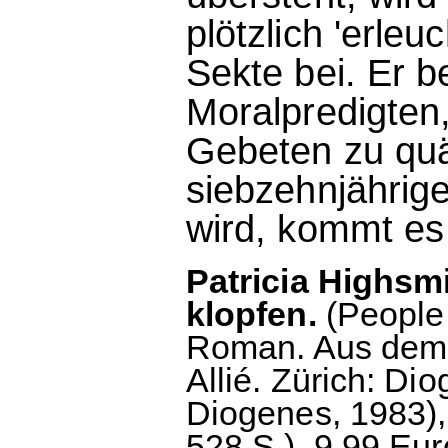
plötzlich 'erleuc
Sekte bei. Er b
Moralpredigten
Gebeten zu quä
siebzehnjährig
wird, kommt es 
Patricia Highsmi
klopfen.
(People
Roman. Aus dem 
Allié. Zürich: Dio
Diogenes, 1983),
528 S.), 9.99 Eur