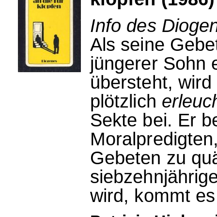
Info des Dioge
Als seine Gebe
jüngerer Sohn 
übersteht, wir
plötzlich
erleuc
Sekte bei. Er b
Moralpredigten
Gebeten zu quä
siebzehnjährig
wird, kommt es 