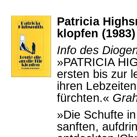
Patricia Highs
klopfen (1983)
Info des Dioge
»PATRICIA HIG
ersten bis zur l
ihren Lebzeite
fürchten.«
Gra
»Die Schufte i
sanften, aufdr