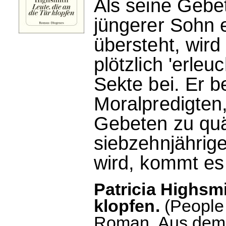
Als seine Gebe
jüngerer Sohn 
übersteht, wir
plötzlich 'erleuc
Sekte bei. Er b
Moralpredigten
Gebeten zu quä
siebzehnjährig
wird, kommt es 
Patricia Highsmi
klopfen.
(People
Roman. Aus dem 