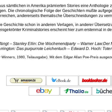
aus sämtlichen in Amerika prämierten Stories eine Anthologie z
gen. Die chronologische Folge der Geschichten mußte aufgeg
 erreichen, andererseits thematische Überschneidungen zu ver
dere Geschichte schon in anderen Verlagen, in anderer Übersetz
gekrönter Kriminalstories erscheint hier zum erstenmal in d
ängt -- Stanley Ellin: Die Wochenendparty -- Warner Law:Der Ma
Harrington: Das purpurrote Leichentuch -- Edward D. Hoch: To
Winners, 1980, Teilausgabe). Mit dem Edgar Allan Poe-Preis ausgeze