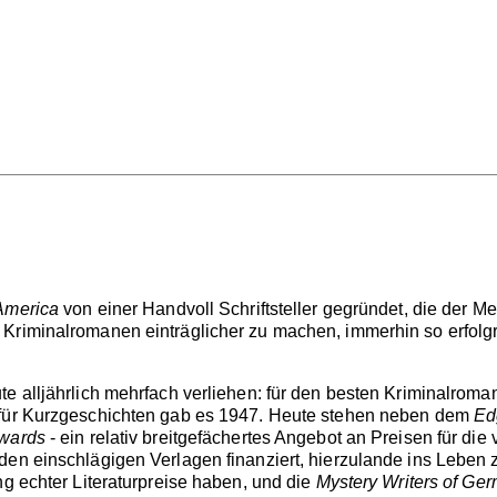
 America
von einer Handvoll Schriftsteller gegründet, die der 
 Kriminalromanen einträglicher zu machen, immerhin so erfolg
te alljährlich mehrfach verliehen: für den besten Kriminalrom
für Kurzgeschichten gab es 1947. Heute stehen neben dem
Ed
Awards
- ein relativ breitgefächertes Angebot an Preisen für di
n einschlägigen Verlagen finanziert, hierzulande ins Leben zu r
ng echter Literaturpreise haben, und die
Mystery Writers of Ge