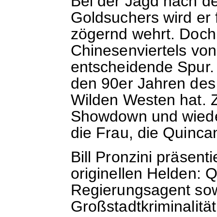
Bei der Jagd nach d
Goldsuchers wird er f
zögernd wehrt. Doch
Chinesenviertels von
entscheidende Spur. S
den 90er Jahren des
Wilden Westen hat. 
Showdown und wieder 
die Frau, die Quincan
Bill Pronzini präsent
originellen Helden:
Regierungsagent so
Großstadtkriminalität