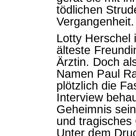
tödlichen Strud
Vergangenheit.
Lotty Herschel 
älteste Freund
Ärztin. Doch al
Namen Paul Radb
plötzlich die 
Interview beha
Geheimnis sein
und tragisches 
Unter dem Druc