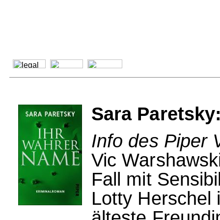
Sara Paretsky
Info des Piper 
Vic Warshawskis
Fall mit Sensibi
Lotty Herschel 
älteste Freund