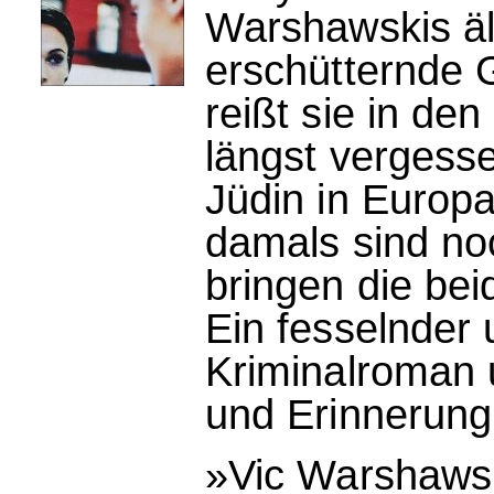
Warshawskis äl
erschütternde 
reißt sie in den
längst vergess
Jüdin in Europ
damals sind no
bringen die bei
Ein fesselnder 
Kriminalroman 
und Erinnerung
»Vic Warshawski