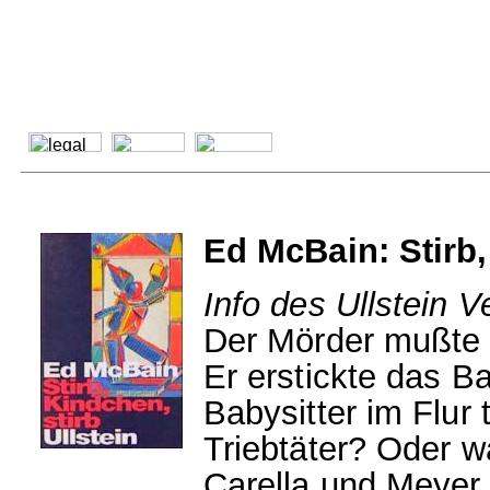
Ed McBain: Stirb,
Info des Ullstein V
Der Mörder mußte 
Er erstickte das B
Babysitter im Flur 
Triebtäter? Oder w
Carella und Meyer 