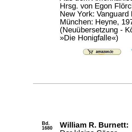
Hrsg. von Egon Flörc
New York: Vanguard 
München: Heyne, 19
(Neuübersetzung - Kö
»Die Honigfalle«)
Bd.
William R. Burnett:
1680