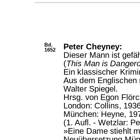
Bd.
Peter Cheyney:
1652
Dieser Mann ist gefäh
(
This Man is Danger
Ein klassischer Krim
Aus dem Englischen 
Walter Spiegel.
Hrsg. von Egon Flörc
London: Collins, 1936
München: Heyne, 19
(1. Aufl. - Wetzlar: P
»Eine Dame stiehlt ma
Neuübersetzung Mün