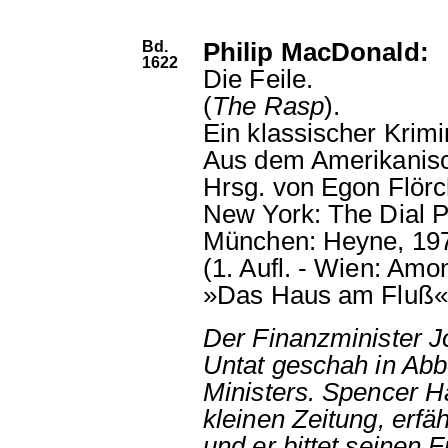
Bd.
Philip MacDonald:
1622
Die Feile.
(
The Rasp
).
Ein klassischer Krim
Aus dem Amerikanisc
Hrsg. von Egon Flörc
New York: The Dial P
München: Heyne, 19
(1. Aufl. - Wien: Amo
»Das Haus am Fluß«
Der Finanzminister 
Untat geschah in Abb
Ministers. Spencer H
kleinen Zeitung, erfä
und er bittet seinen