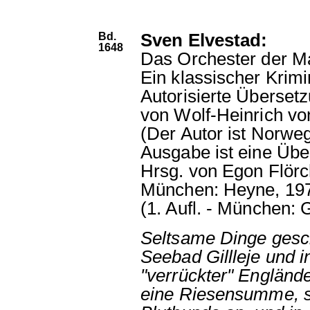
Bd.
Sven Elvestad:
1648
Das Orchester der M
Ein klassischer Krim
Autorisierte Überse
von Wolf-Heinrich vo
(Der Autor ist Norweg
Ausgabe ist eine Übe
Hrsg. von Egon Flörc
München: Heyne, 19
(1. Aufl. - München: 
Seltsame Dinge gesc
Seebad Gillleje und i
"verrückter" Engländer
eine Riesensumme, se