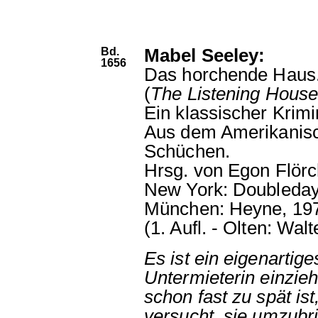
Bd.
Mabel Seeley:
1656
Das horchende Haus
(
The Listening Hous
Ein klassischer Krim
Aus dem Amerikanisc
Schüchen.
Hrsg. von Egon Flörc
New York: Doubleday
München: Heyne, 19
(1. Aufl. - Olten: Walt
Es ist ein eigenarti
Untermieterin einzieh
schon fast zu spät is
versucht, sie umzubri