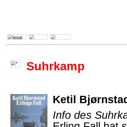
Suhrkamp
Ketil Bjørnstad
Info des Suhrk
Erling Fall hat