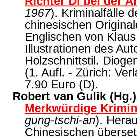
Richter Di bei der Ar
1967
). Kriminalfälle 
chinesischen Origin
Englischen von Klaus
Illustrationen des Au
Holzschnittstil. Dio
(1. Aufl. - Zürich: Ve
7.90 Euro (D).
Robert van Gulik (Hg.)
Merkwürdige Krimina
gung-tschi-an
). Hera
Chinesischen überset