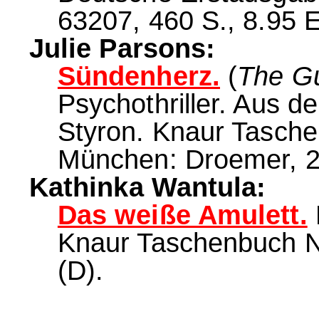
63207, 460 S., 8.95 E
Julie Parsons:
Sündenherz.
(
The Gu
Psychothriller. Aus d
Styron. Knaur Taschen
München: Droemer, 20
Kathinka Wantula:
Das weiße Amulett.
Knaur Taschenbuch Nr
(D).