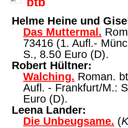
btb
Helme Heine und Gise
Das Muttermal.
Roma
73416 (1. Aufl.- Mün
S., 8.50 Euro (D).
Robert Hültner:
Walching.
Roman. btb
Aufl. - Frankfurt/M.: 
Euro (D).
Leena Lander:
Die Unbeugsame.
(
K