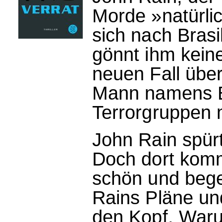
Morde »natürli
sich nach Brasi
gönnt ihm kein
neuen Fall übe
Mann namens Be
Terrorgruppen 
John Rain spür
Doch dort komm
schön und bege
Rains Pläne und 
den Kopf. Waru