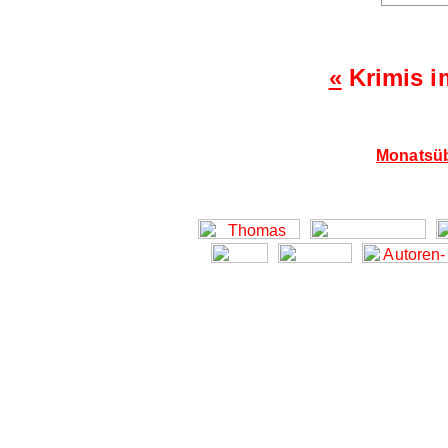
«
Krimis i
Monatsüb