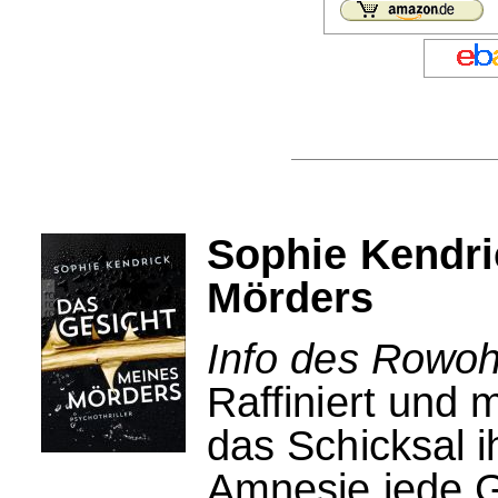
Sophie Kendri
Mörders
Info des Rowohl
Raffiniert und m
das Schicksal i
Amnesie jede G