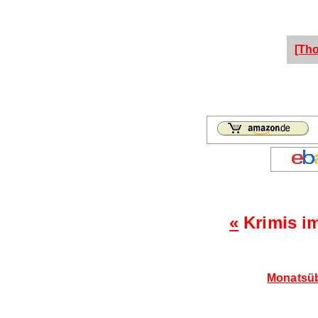
[Th
«
Krimis i
Monatsüb