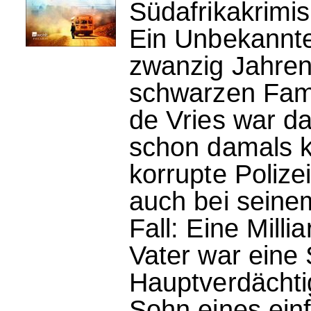
Südafrikakrimis
Ein Unbekannter
zwanzig Jahren
schwarzen Fami
de Vries war da
schon damals k
korrupte Polize
auch bei seine
Fall: Eine Milli
Vater war eine
Hauptverdächti
Sohn eines einf