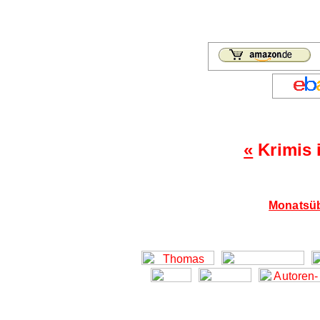
«
Krimis 
Monatsüb