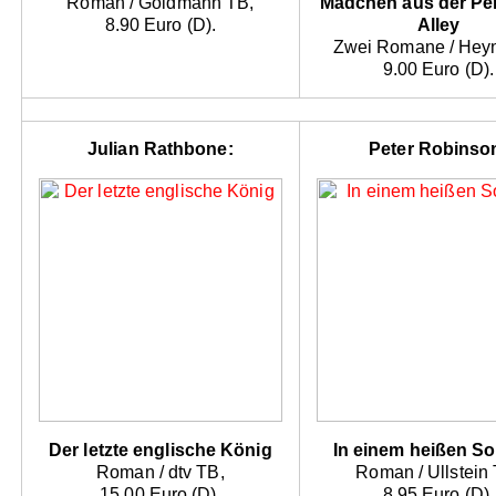
Roman / Goldmann TB,
Mädchen aus der Pe
8.90 Euro (D).
Alley
Zwei Romane / Hey
9.00 Euro (D).
Julian Rathbone:
Peter Robinso
Der letzte englische König
In einem heißen S
Roman / dtv TB,
Roman / Ullstein
15.00 Euro (D).
8.95 Euro (D).