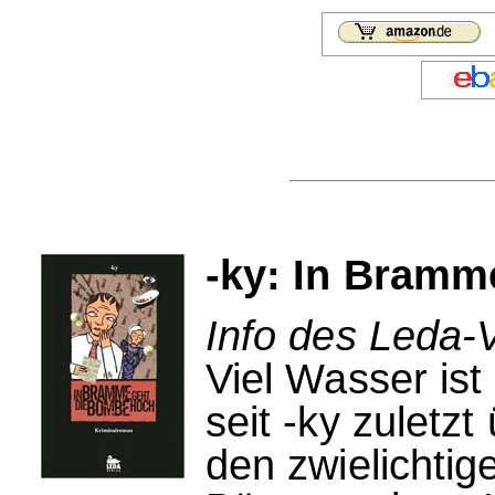
-ky: In Bramm
Info des Leda-V
Viel Wasser is
seit -ky zulet
den zwielichtig