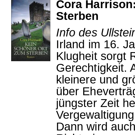
Cora Harrison
Sterben
Info des Ullstei
Irland im 16. J
Klugheit sorgt 
Gerechtigkeit. 
kleinere und gr
über Eheverträg
jüngster Zeit h
Vergewaltigung
Dann wird auch