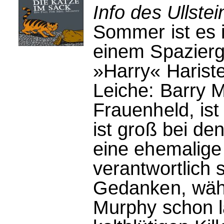
Info des Ullstei
Sommer ist es i
einem Spazierg
»Harry« Harist
Leiche: Barry 
Frauenheld, is
ist groß bei de
eine ehemalige 
verantwortlich 
Gedanken, währ
Murphy schon l