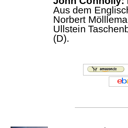
John Connolly:
Aus dem Englisch
Norbert Mölllem
Ullstein Taschen
(D).