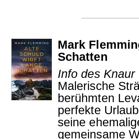
Mark Flemming
Schatten
Info des Knaur 
Malerische Strä
berühmten Leva
perfekte Urlau
seine ehemalig
gemeinsame Wa