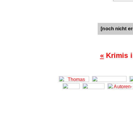
[noch nicht er
«
Krimis i