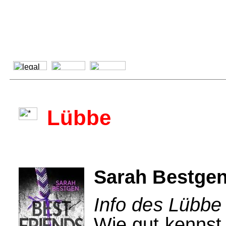
Lübbe
Sarah Bestgen
Info des Lübbe
Wie gut kennst