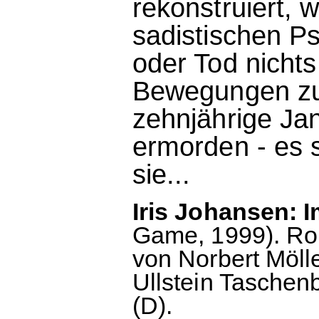
rekonstruiert, w
sadistischen P
oder Tod nichts
Bewegungen zu v
zehnjährige Jan
ermorden - es s
sie...
Iris Johansen: I
Game, 1999). Ro
von Norbert Möl
Ullstein Taschen
(D).