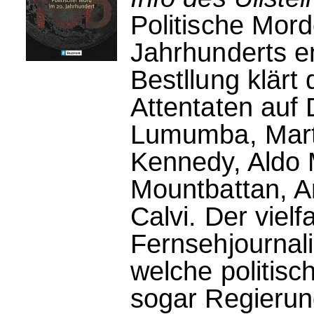
Politische Mor
Jahrhunderts e
Bestllung klärt
Attentaten auf
Lumumba, Marti
Kennedy, Aldo 
Mountbattan, A
Calvi. Der viel
Fernsehjournali
welche politis
sogar Regierun