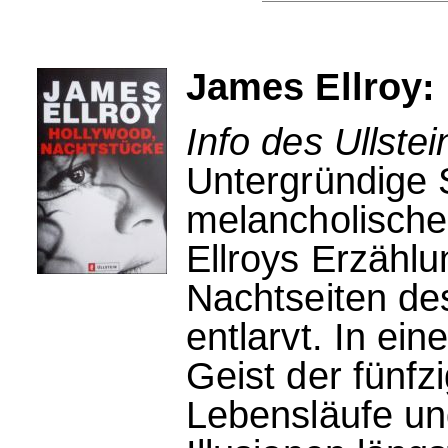
James Ellroy:
Info des Ullstei
Untergründige 
melancholisch
Ellroys Erzählu
Nachtseiten de
entlarvt. In ei
Geist der fünfz
Lebensläufe und