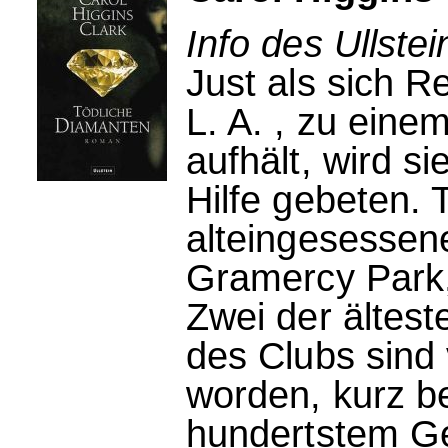
Info des Ullstei
Just als sich R
L. A. , zu ein
aufhält, wird 
Hilfe gebeten. 
alteingesessen
Gramercy Park,
Zwei der ältest
des Clubs sind
worden, kurz b
hundertstem Ge