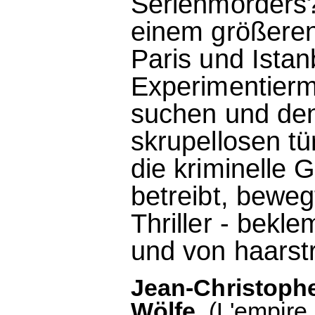
Serienmörders?
einem größer
Paris und Istan
Experimentierm
suchen und den
skrupellosen tü
die kriminelle
betreibt, bewe
Thriller - bekl
und von haars
Jean-Christoph
Wölfe.
(L'empire