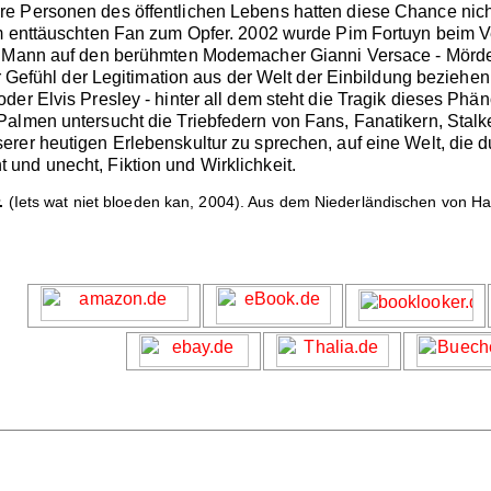
re Personen des öffentlichen Lebens hatten diese Chance ni
em enttäuschten Fan zum Opfer. 2002 wurde Pim Fortuyn beim 
r Mann auf den berühmten Modemacher Gianni Versace - Mörder 
hr Gefühl der Legitimation aus der Welt der Einbildung bezieh
der Elvis Presley - hinter all dem steht die Tragik dieses P
Palmen untersucht die Triebfedern von Fans, Fanatikern, Stal
rer heutigen Erlebenskultur zu sprechen, auf eine Welt, die d
und unecht, Fiktion und Wirklichkeit.
.
(Iets wat niet bloeden kan, 2004). Aus dem Niederländischen von Ha