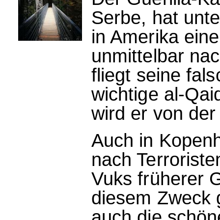
Serbe, hat unt
in Amerika ein
unmittelbar na
fliegt seine fal
wichtige al-Qai
wird er von der
Auch in Kopenh
nach Terroriste
Vuks früherer G
diesem Zweck g
auch die schön