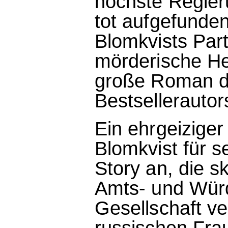
höchste Regier
tot aufgefunden
Blomkvists Part
mörderische He
große Roman d
Bestsellerautor
Ein ehrgeiziger 
Blomkvist für s
Story an, die s
Amts- und Wür
Gesellschaft v
russischen Fra