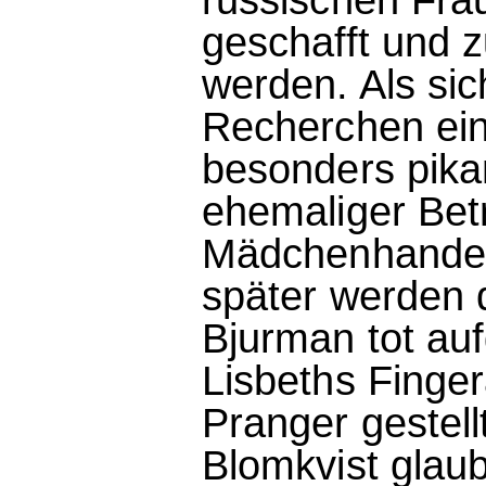
geschafft und 
werden. Als sic
Recherchen eins
besonders pikan
ehemaliger Betr
Mädchenhandel 
später werden d
Bjurman tot auf
Lisbeths Finge
Pranger gestell
Blomkvist glau