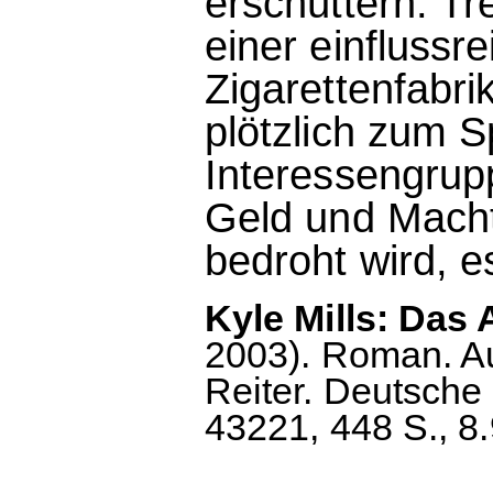
erschüttern. Tr
einer einflussr
Zigarettenfabri
plötzlich zum S
Interessengrup
Geld und Macht
bedroht wird, e
Kyle Mills: Da
2003). Roman. A
Reiter. Deutsche
43221, 448 S., 8.