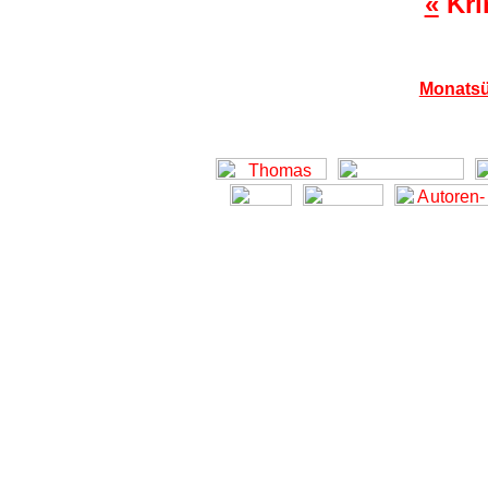
«
Kri
Monatsü