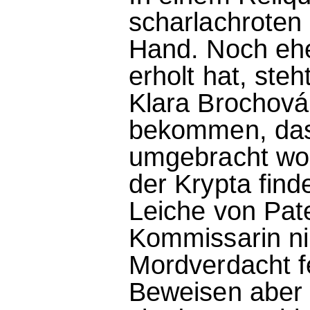
scharlachroten
Hand. Noch ehe
erholt hat, steh
Klara Brochová
bekommen, das
umgebracht wor
der Krypta fin
Leiche von Pat
Kommissarin n
Mordverdacht f
Beweisen aber w