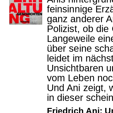
feinsinnige Erz
ganz anderer A
Polizist, ob di
Langeweile ein
über seine sch
leidet im näch
Unsichtbaren un
vom Leben noch
Und Ani zeigt, 
in dieser sche
Friedrich Ani: U