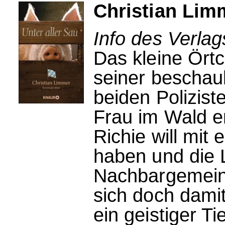
Christian Limm
Info des Verla
Das kleine Ört
seiner beschaul
beiden Polizist
Frau im Wald e
Richie will mit
haben und die L
Nachbargemeind
sich doch dami
ein geistiger Ti