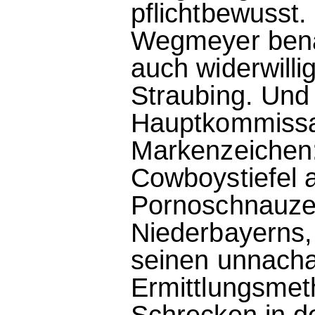
pflichtbewusst. 
Wegmeyer benac
auch widerwilli
Straubing. Und
Hauptkommissar
Markenzeichen:
Cowboystiefel 
Pornoschnauzer 
Niederbayerns,
seinen unnach
Ermittlungsmet
Schrecken in d