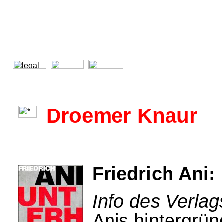
Droemer Knaur
Friedrich Ani:
Info des Verla
Anis hintergrü