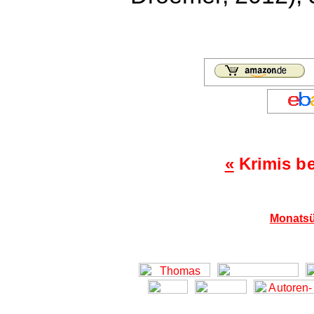
«
Krimis b
Monatsü