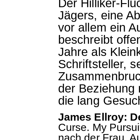
Der Hilliker-Fl
Jägers, eine A
vor allem ein A
beschreibt offe
Jahre als Klein
Schriftsteller,
Zusammenbruch
der Beziehung m
die lang Gesuch
James Ellroy: De
Curse. My Pursu
nach der Frau. 