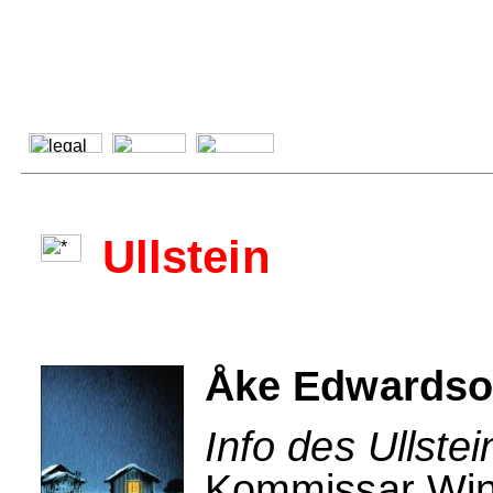
Ullstein
Åke Edwardso
Info des Ullstei
Kommissar Wint