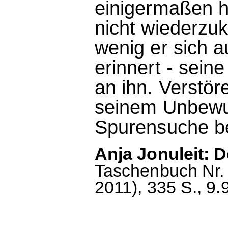
einigermaßen he
nicht wiederzu
wenig er sich 
erinnert - sein
an ihn. Verstör
seinem Unbewus
Spurensuche be
Anja Jonuleit: 
Taschenbuch Nr. 2
2011), 335 S., 9.