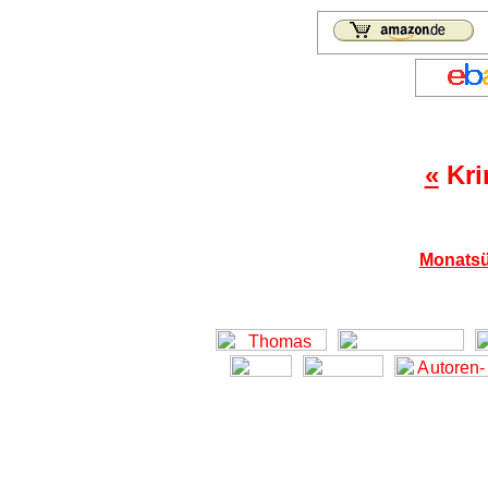
«
Kri
Monatsü