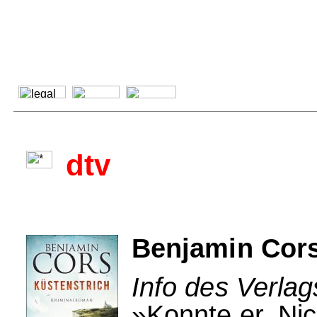
dtv
Benjamin Cors
Info des Verlag
»Konnte er, Nic