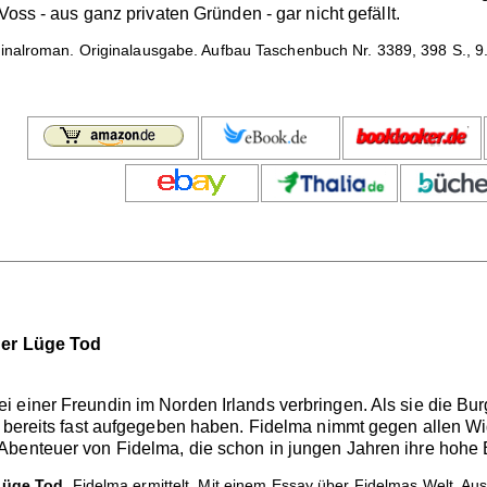
Voss - aus ganz privaten Gründen - gar nicht gefällt.
inalroman. Originalausgabe. Aufbau Taschenbuch Nr. 3389, 398 S., 9.
der Lüge Tod
einer Freundin im Norden Irlands verbringen. Als sie die Burg
e bereits fast aufgegeben haben. Fidelma nimmt gegen allen Wid
benteuer von Fidelma, die schon in jungen Jahren ihre hohe B
Lüge Tod.
Fidelma ermittelt. Mit einem Essay über Fidelmas Welt. Au