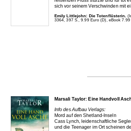
reißenden Fluss stürzte und für tot e
sich vor seinem Verschwinden mit ein
Emily Littlejohn: Die Totenflüsterin.
(I
3364, 397 S., 9.99 Euro (D), eBook 7.99
Marsali Taylor: Eine Handvoll Asc
Info des Aufbau Verlags:
Mord auf den Shetland-Inseln
Cass Lynch, leidenschaftliche Segle
und die Teenager im Ort scheinen de