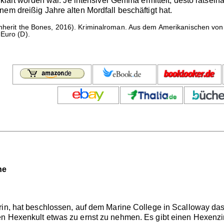
rklärt worden war. Je intensiver Gemma ermittelt, desto rätselha
em dreißig Jahre alten Mordfall beschäftigt hat.
nherit the Bones, 2016). Kriminalroman. Aus dem Amerikanischen von 
 Euro (D).
he
rin, hat beschlossen, auf dem Marine College in Scalloway das 
n Hexenkult etwas zu ernst zu nehmen. Es gibt einen Hexenzirke