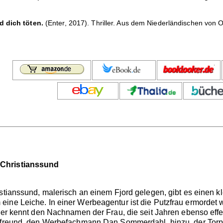
d dich töten.
(Enter, 2017). Thriller. Aus dem Niederländischen von 
 Christianssund
stianssund, malerisch an einem Fjord gelegen, gibt es einen kle
eine Leiche. In einer Werbeagentur ist die Putzfrau ermordet
iner kennt den Nachnamen der Frau, die seit Jahren ebenso eff
ndfreund, den Werbefachmann Dan Sommerdahl, hinzu, der Torp 