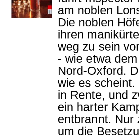
am noblen Lons
Die noblen Höf
ihren manikürt
weg zu sein vo
- wie etwa dem
Nord-Oxford. Doc
wie es scheint.
in Rente, und z
ein harter Kam
entbrannt. Nur
um die Besetz