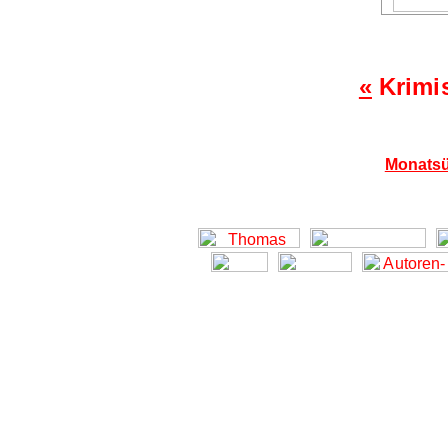
«
Krimi
Monatsü