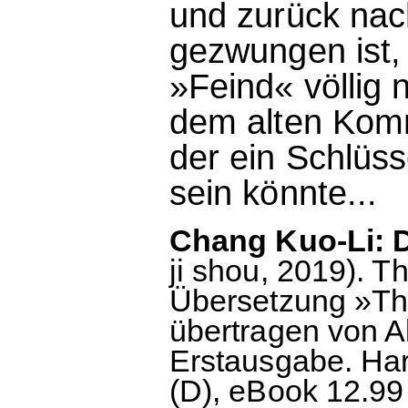
und zurück nach
gezwungen ist,
»Feind« völlig 
dem alten Komm
der ein Schlüs
sein könnte...
Chang Kuo-Li: De
ji shou, 2019). T
Übersetzung »Th
übertragen von A
Erstausgabe. Har
(D), eBook 12.99