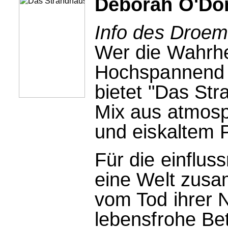
Deborah O'Do
Info des Droem
Wer die Wahrhei
Hochspannend u
bietet "Das St
Mix aus atmos
und eiskaltem Po
Für die einfluss
eine Welt zusa
vom Tod ihrer Ni
lebensfrohe Be