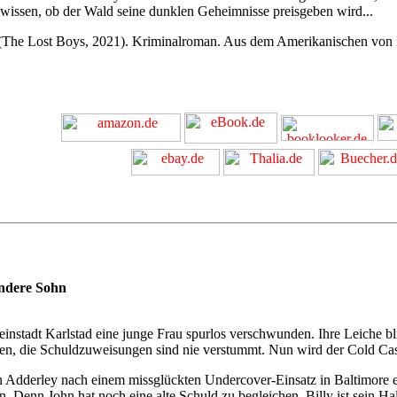
ewissen, ob der Wald seine dunklen Geheimnisse preisgeben wird...
The Lost Boys, 2021). Kriminalroman. Aus dem Amerikanischen von Mi
andere Sohn
einstadt Karlstad eine junge Frau spurlos verschwunden. Ihre Leiche b
rden, die Schuldzuweisungen sind nie verstummt. Nun wird der Cold Cas
Adderley nach einem missglückten Undercover-Einsatz in Baltimore eine 
Denn John hat noch eine alte Schuld zu begleichen. Billy ist sein Hal