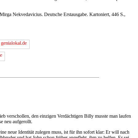
rga Nekvedavicius. Deutsche Erstausgabe. Kartoniert, 446 S.,
lieb verschollen, den einzigen Verdächtigen Billy musste man laufen
e neu aufgerollt.
neue Identität zulegen muss, ist für ihn sofort klar: Er will nach
bbruder und hat John schon früher angefleht, ihm zu helfen. Er sei