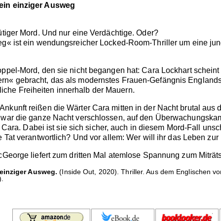
 ein einziger Ausweg
lütiger Mord. Und nur eine Verdächtige. Oder?
weg« ist ein wendungsreicher Locked-Room-Thriller um eine j
oppel-Mord, den sie nicht begangen hat: Cara Lockhart scheint 
n« gebracht, das als modernstes Frauen-Gefängnis Englands gi
che Freiheiten innerhalb der Mauern.
nkunft reißen die Wärter Cara mitten in der Nacht brutal aus d
 war die ganze Nacht verschlossen, auf den Überwachungskamer
uf Cara. Dabei ist sie sich sicher, auch in diesem Mord-Fall uns
e Tat verantwortlich? Und vor allem: Wer will ihr das Leben zu
McGeorge liefert zum dritten Mal atemlose Spannung zum Miträt
 einziger Ausweg.
(Inside Out, 2020). Thriller. Aus dem Englischen 
).