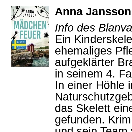
Anna Jansson
Info des Blanva
Ein Kinderskelet
ehemaliges Pfl
aufgeklärter Br
in seinem 4. Fal
In einer Höhle
Naturschutzgeb
das Skelett ei
gefunden. Krimi
und sein Team 