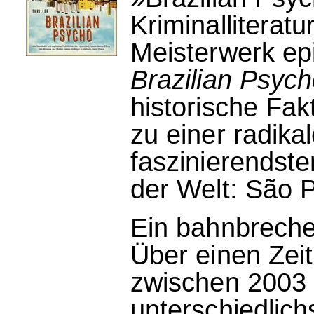
Kriminalliteratu
Meisterwerk e
Brazilian Psyc
historische Fak
zu einer radika
faszinierendste
der Welt: São 
Ein bahnbreche
Über einen Zei
zwischen 2003 
unterschiedlic