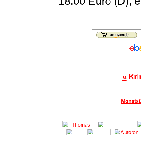
18.00 Euro (D), 
«
Kri
Monatsü