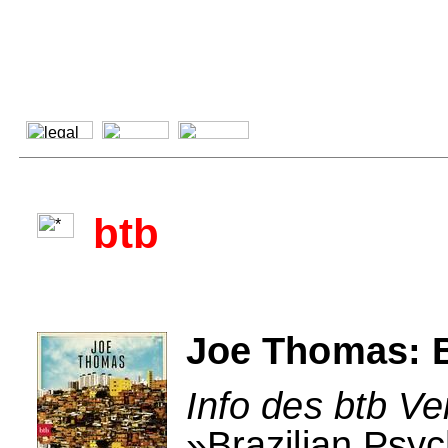
btb
Joe Thomas: B
Info des btb Ve
»Brazilian Psyc