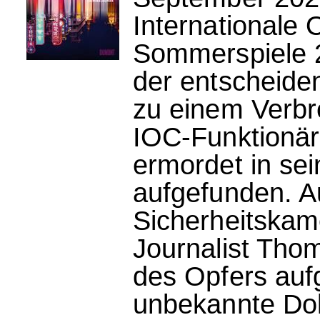
Internationale
Sommerspiele 2
der entscheid
zu einem Verb
IOC-Funktionär
ermordet in se
aufgefunden. A
Sicherheitskam
Journalist Tho
des Opfers auf
unbekannte Dok