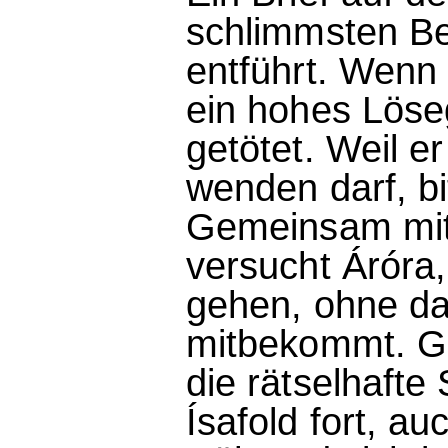
schlimmsten B
entführt. Wenn F
ein hohes Löse
getötet. Weil er
wenden darf, bi
Gemeinsam mit
versucht Áróra
gehen, ohne d
mitbekommt. Gl
die rätselhaft
Ísafold fort, au