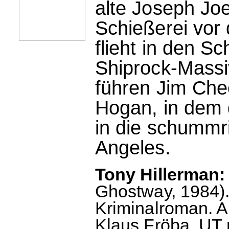
alte Joseph Joe
Schießerei vor
flieht in den S
Shiprock-Massi
führen Jim Ch
Hogan, in dem 
in die schummr
Angeles.
Tony Hillerman:
Ghostway, 1984). 
Kriminalroman. 
Klaus Fröba. UT m