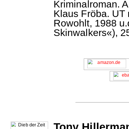
Kriminalroman. 
Klaus Fröba. UT m
Rowohlt, 1988 u.
Skinwalkers«), 25
Tony Hillerman