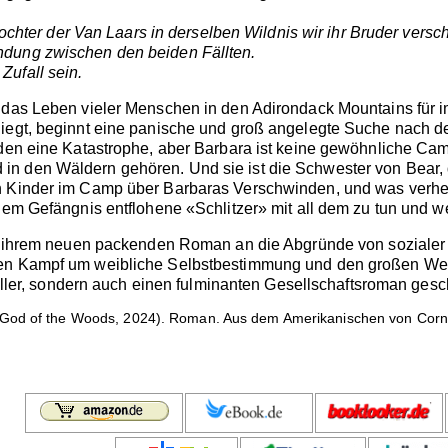
e Tochter der Van Laars in derselben Wildnis wir ihr Bruder vers
ndung zwischen den beiden Fällten.
Zufall sein.
 das Leben vieler Menschen in den Adirondack Mountains für i
liegt, beginnt eine panische und groß angelegte Suche nach d
den eine Katastrophe, aber Barbara ist keine gewöhnliche Campe
n den Wäldern gehören. Und sie ist die Schwester von Bear, 
n Kinder im Camp über Barbaras Verschwinden, und was verheim
 dem Gefängnis entflohene «Schlitzer» mit all dem zu tun und 
 in ihrem neuen packenden Roman an die Abgründe von soziale
den Kampf um weibliche Selbstbestimmung und den großen Wer
hriller, sondern auch einen fulminanten Gesellschaftsroman gesc
God of the Woods, 2024). Roman. Aus dem Amerikanischen von Cornel