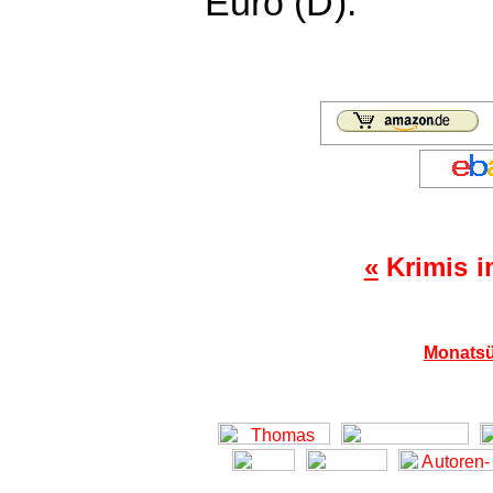
Euro (D).
«
Krimis i
Monatsü