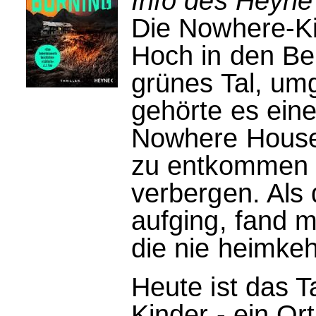
Info des Heyne
Die Nowhere-Kin
Hoch in den Be
grünes Tal, um
gehörte es eine
Nowhere House
zu entkommen 
verbergen. Als
aufging, fand 
die nie heimkeh
Heute ist das T
Kinder - ein Or