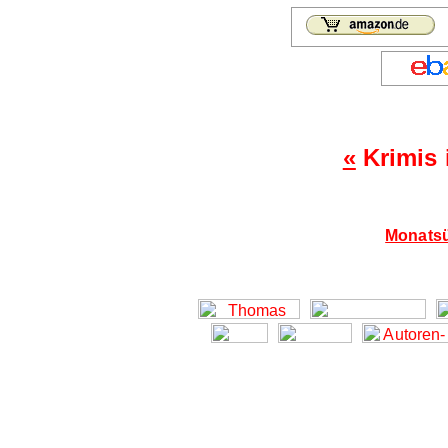
«
Krimis 
Monatsü