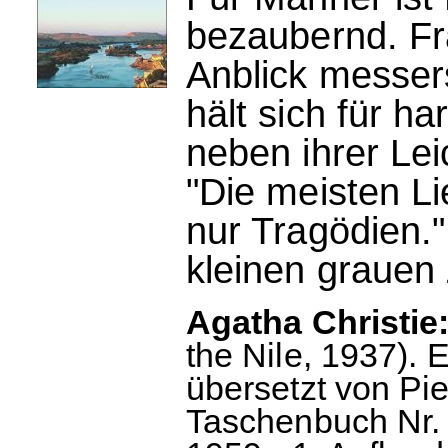
bezaubernd. F
Anblick messers
hält sich für ha
neben ihrer Lei
"Die meisten L
nur Tragödien."
kleinen grauen 
Agatha Christie:
the Nile, 1937). 
übersetzt von Pi
Taschenbuch Nr. 1