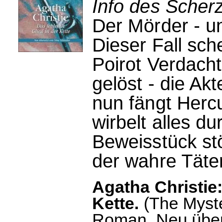
Info des Scherz
Der Mörder - u
Dieser Fall sch
Poirot Verdacht
gelöst - die A
nun fängt Hercul
wirbelt alles du
Beweisstück stö
der wahre Täter 
Agatha Christie:
Kette.
(The Myster
Roman. Neu übers