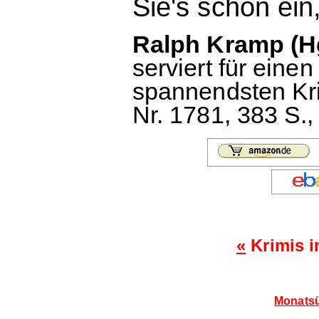
Sie's schon ein
Ralph Kramp (Hg
serviert für ein
spannendsten Kri
Nr. 1781, 383 S.
«
Krimis i
Monatsü