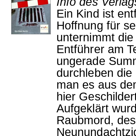
Info des Verlag
Ein Kind ist en
Hoffnung für s
unternimmt die
Entführer am T
ungerade Sum
durchleben die
man es aus dem
hier Geschildert
Aufgeklärt wurd
Raubmord, des
Neunundachtzig