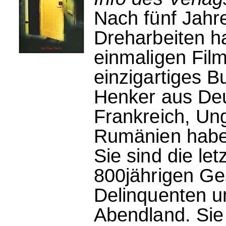
Nach fünf Jahr
Dreharbeiten ha
einmaligen Fil
einzigartiges B
Henker aus Deu
Frankreich, Un
Rumänien haben
Sie sind die l
800jährigen Ge
Delinquenten u
Abendland. Sie