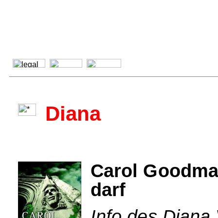
Diana
Carol Goodma
darf
Info des Diana 