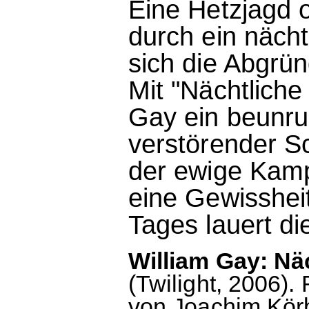
Eine Hetzjagd 
durch ein näch
sich die Abgrün
Mit "Nächtlich
Gay ein beunr
verstörender S
der ewige Kamp
eine Gewisshei
Tages lauert di
William Gay: Nä
(Twilight, 2006)
von Joachim Kör