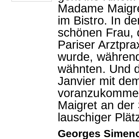
Madame Maigre
im Bistro. In de
schönen Frau, 
Pariser Arztpr
wurde, während
wähnten. Und da
Janvier mit dem
voranzukomme
Maigret an der 
lauschiger Plät
Georges Simenon