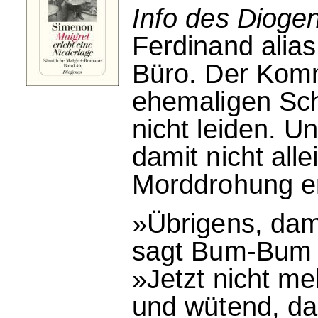
Info des Dioge
Ferdinand alia
Büro. Der Kom
ehemaligen Sc
nicht leiden. U
damit nicht all
Morddrohung er
»Übrigens, dam
sagt Bum-Bum a
»Jetzt nicht me
und wütend, da