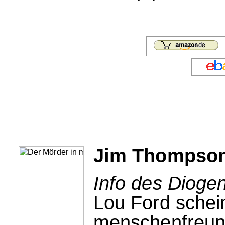
Jim Thompson:
Info des Dioge
Lou Ford schei
menschenfreund