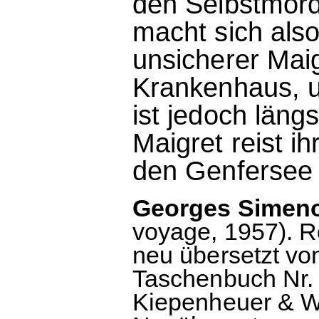
den Selbstmord
macht sich also
unsicherer Mai
Krankenhaus, u
ist jedoch läng
Maigret reist ih
den Genfersee 
Georges Simenon
voyage, 1957). 
neu übersetzt von
Taschenbuch Nr. 2
Kiepenheuer & Wit