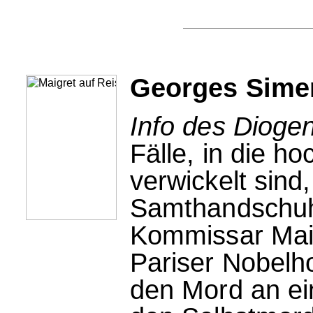
Georges Simen
Info des Dioge
Fälle, in die ho
verwickelt sind
Samthandschuh
Kommissar Maigr
Pariser Nobelh
den Mord an ei